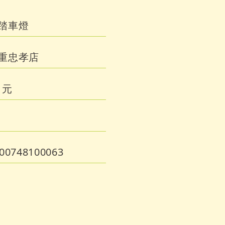
踏車燈
重忠孝店
 元
00748100063