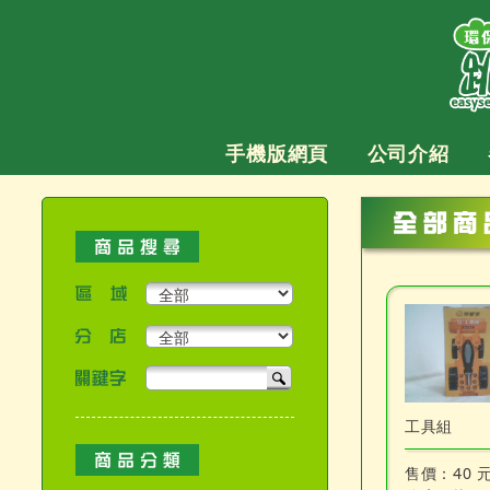
跳
至
主
要
內
容
手機版網頁
公司介紹
區域
分店
關鍵字
產品搜尋
工具組
售價：
40 