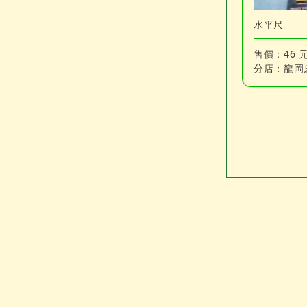
水平尺
售價：
46 
分店：
龍岡