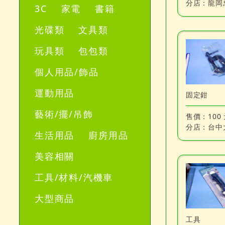
分店：
龍岡
3C
家電
書籍
光碟類
文具類
玩具類
包包類
個人用品/飾品
運動用品
固定鉗
藝術/擺/吊飾
售價：
100
分店：
台中
生活用品
廚房用品
美容相關
工具/材料/汽機車
大型商品
工具