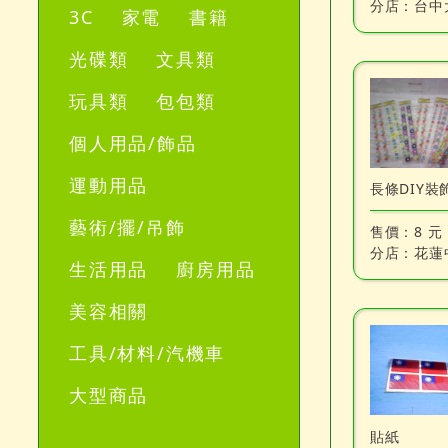
分店：
台中
3C
家電
書籍
光碟類
文具類
玩具類
包包類
個人用品/飾品
運動用品
藝術/擺/吊飾
售價：
8 元
分店：
花蓮
生活用品
廚房用品
美容相關
工具/材料/汽機車
大型商品
貼紙