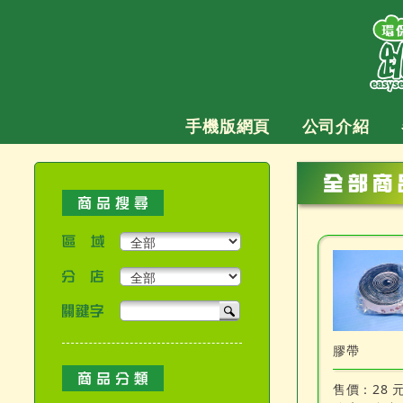
跳
至
主
要
內
容
手機版網頁
公司介紹
區域
分店
關鍵字
產品搜尋
膠帶
售價：
28 