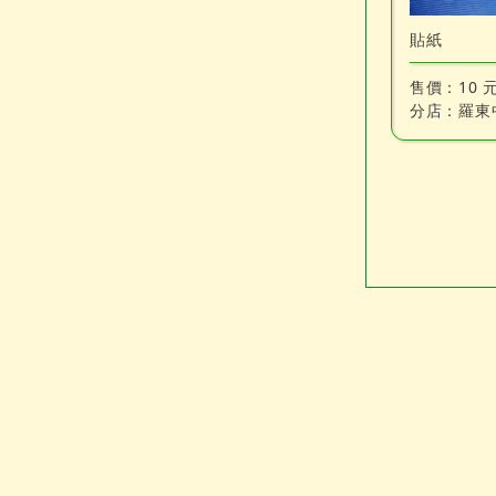
貼紙
售價：
10 
分店：
羅東