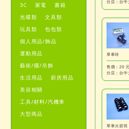
分店：
台中
3C
家電
書籍
光碟類
文具類
玩具類
包包類
個人用品/飾品
運動用品
單車玲
藝術/擺/吊飾
售價：
20 
分店：
台中
生活用品
廚房用品
美容相關
工具/材料/汽機車
大型商品
單車火箭筒