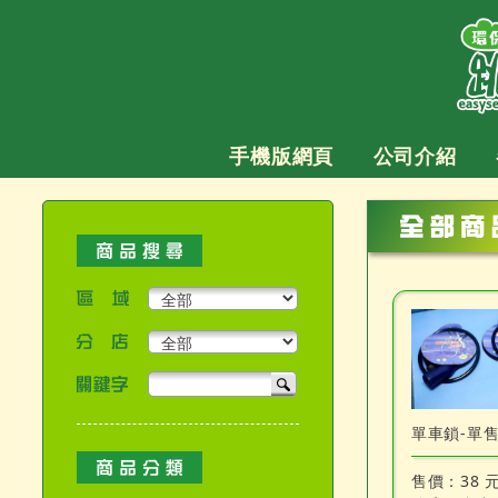
跳
至
主
要
內
容
手機版網頁
公司介紹
區域
分店
關鍵字
產品搜尋
單車鎖-單
售價：
38 