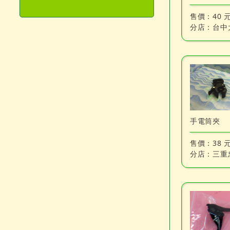
售價：
40 
分店：
台中
手電筒夾
售價：
38 
分店：
三重