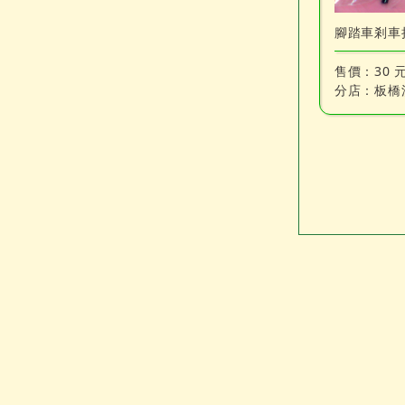
腳踏車剎車
售價：
30 
分店：
板橋