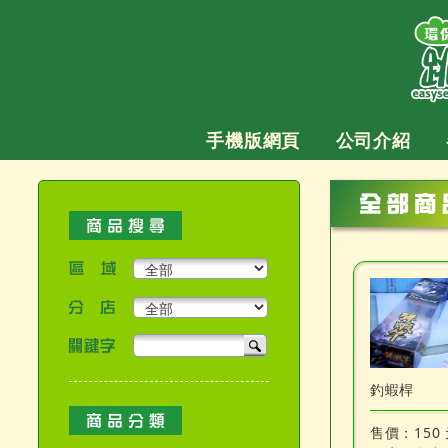
跳
至
主
要
內
容
手機版網頁
公司介紹
區域
分店
關鍵字
產品搜尋
釣蝦桿
售價：
150