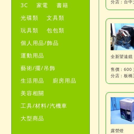
分店：
台中
3C
家電
書籍
光碟類
文具類
玩具類
包包類
個人用品/飾品
運動用品
全新望遠鏡
藝術/擺/吊飾
售價：
600
分店：
板橋
生活用品
廚房用品
美容相關
工具/材料/汽機車
大型商品
露營燈