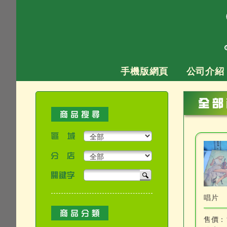
跳
至
主
要
內
容
手機版網頁
公司介紹
區域
分店
關鍵字
產品搜尋
唱片
售價：