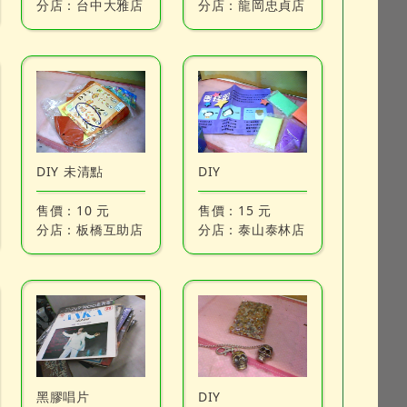
分店：
台中大雅店
分店：
龍岡忠貞店
DIY 未清點
DIY
售價：
10 元
售價：
15 元
分店：
板橋互助店
分店：
泰山泰林店
黑膠唱片
DIY