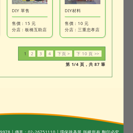
DIY 單售
DIY材料
售價：
15 元
售價：
10 元
分店：
板橋互助店
分店：
三重忠孝店
1
2
3
4
下頁 >
下 10 頁 >>
第 1/4 頁，共 87 筆
9978
傳真：02-26751110
環保跳蚤屋 版權所有 翻印必究