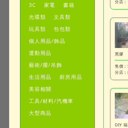
分店：
3C
家電
書籍
光碟類
文具類
玩具類
包包類
個人用品/飾品
運動用品
黑膠
藝術/擺/吊飾
售價：
分店：
生活用品
廚房用品
美容相關
工具/材料/汽機車
大型商品
DIY 