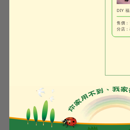
DIY 
售價：
分店：