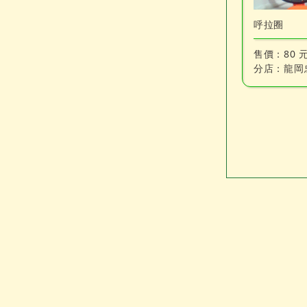
呼拉圈
售價：
80 
分店：
龍岡