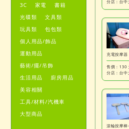
分店：
台中
3C
家電
書籍
光碟類
文具類
玩具類
包包類
個人用品/飾品
運動用品
充電按摩器
藝術/擺/吊飾
售價：
130
分店：
台中
生活用品
廚房用品
美容相關
工具/材料/汽機車
大型商品
滾輪按摩棒