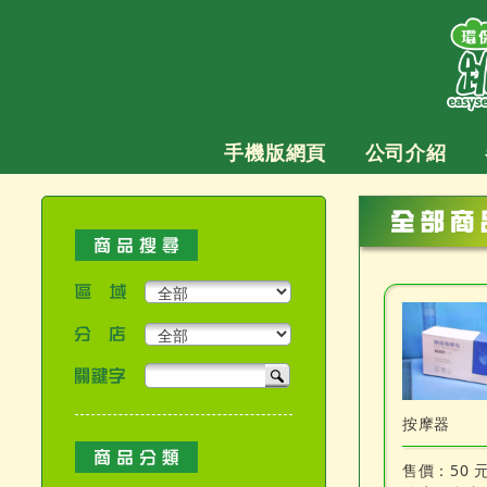
跳
至
主
要
內
容
手機版網頁
公司介紹
區域
分店
關鍵字
產品搜尋
按摩器
售價：
50 